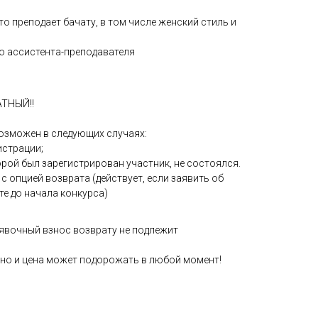
то преподает бачату, в том числе женский стиль и
о ассистента-преподавателя
ТНЫЙ!!
озможен в следующих случаях:
истрации;
орой был зарегистрирован участник, не состоялся.
с опцией возврата (действует, если заявить об
те до начала конкурса)
аявочный взнос возврату не подлежит
но и цена может подорожать в любой момент!