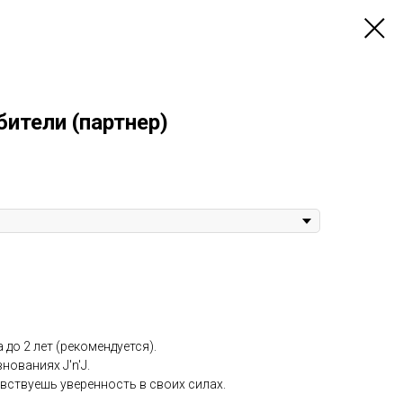
тели (партнер)
 до 2 лет (рекомендуется).
нованиях J'n'J.
чувствуешь уверенность в своих силах.