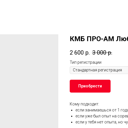
КМБ ПРО-АМ Люби
2 600
р.
3 000
р.
Тип регистрации
Приобрести
Кому подходит:
если занимаешься от 1 года
если уже был опыт на сорев
если у тебя нет опыта, но 